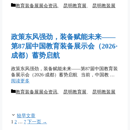
分
教育装备展展会资讯
、
昆明教育展
、
昆明教装展
类
政策东风强劲，装备赋能未来——
第87届中国教育装备展示会（2026·
成都）蓄势启航
政策东风强劲，装备赋能未来——第87届中国教育装
备展示会（2026·成都）蓄势启航 当前，中国教 …
阅读更多
分
教育装备展展会资讯
、
昆明教育展
、
昆明教装展
类
较早文章
页
页
页
1
2
…
7
下一页
→
面
面
面