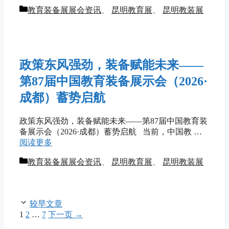
分
教育装备展展会资讯
、
昆明教育展
、
昆明教装展
类
政策东风强劲，装备赋能未来——
第87届中国教育装备展示会（2026·
成都）蓄势启航
政策东风强劲，装备赋能未来——第87届中国教育装
备展示会（2026·成都）蓄势启航 当前，中国教 …
阅读更多
分
教育装备展展会资讯
、
昆明教育展
、
昆明教装展
类
较早文章
页
页
页
1
2
…
7
下一页
→
面
面
面