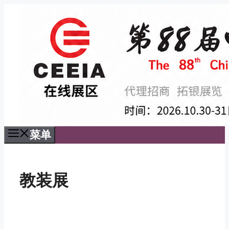
跳
至
内
容
菜单
教装展